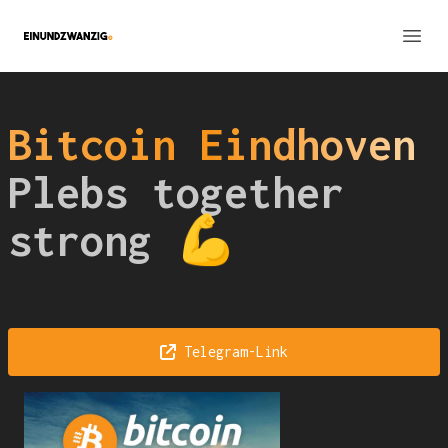
Einundzwanzig Portal
Open
Bitcoin Eindhoven
Plebs together
strong 💪
Telegram-Link