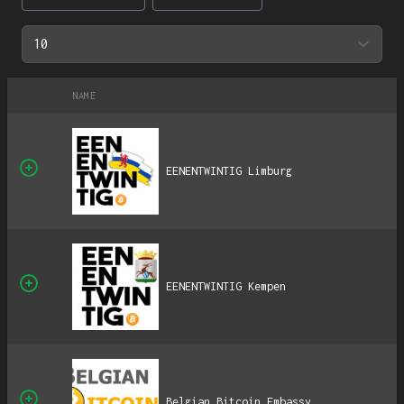
NAME
EENENTWINTIG Limburg
EENENTWINTIG Kempen
Belgian Bitcoin Embassy