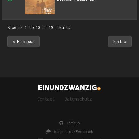
Showing
1
to
10
of
19
results
« Previous
Next »
Contact
Datenschutz
Github
Wish List/Feedback