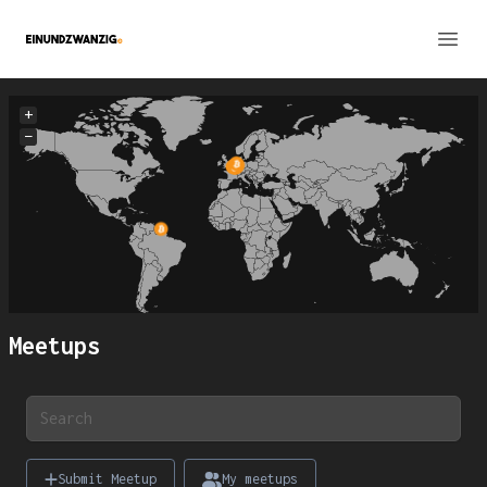
Einundzwanzig Portal
Open
+
−
Meetups
Submit Meetup
My meetups